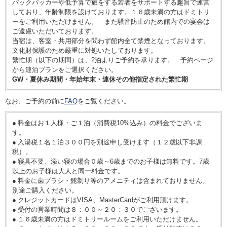
バックパッカーや低予算で旅をする若者をサポートする趣旨で運営
しており、年齢制限を設けております。１６歳未満の方はドミトリ
ーをご利用いただけません。 また騒音防止のため館内での宴会は
ご遠慮いただいております。
当宿は、客室・共用部分を問わず館内全て禁煙となっております。
文化財保護のため厳重に対処いたしております。
繁忙期（以下の期間）は、2泊よりご予約を承ります。 予約ページ
から連泊プランをご選択ください。
GW・夏休み期間・年始年末・連休その他指定された繁忙期
なお、ご予約の前に
FAQ
をご覧ください。
料金はお１人様・ご１泊（消費税10%込み）の料金でございま
す。
入湯税１名１泊３００円を別途申し受けます（１２歳以下非課
税）。
寝具不要、添い寝の場合０歳～6歳までのお子様は無料です。7歳
以上のお子様は大人と同一料金です。
料金に歯ブラシ・髭剃り等のアメニティは含まれておりません。
別途ご購入ください。
クレジットカードはVISA、MasterCardがご利用頂けます。
受付の営業時間は８：００～２０：３０でございます。
１６歳未満の方はドミトリールームをご利用いただけません。