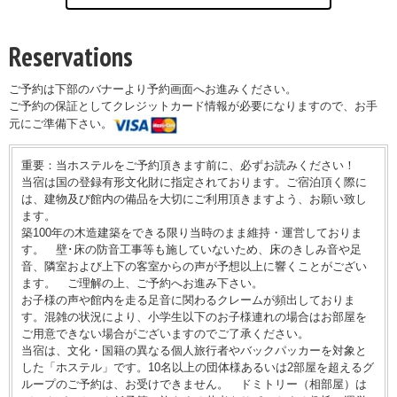
Reservations
ご予約は下部のバナーより予約画面へお進みください。
ご予約の保証としてクレジットカード情報が必要になりますので、お手
元にご準備下さい。
重要：当ホステルをご予約頂きます前に、必ずお読みください！
当宿は国の登録有形文化財に指定されております。ご宿泊頂く際に
は、建物及び館内の備品を大切にご利用頂きますよう、お願い致し
ます。
築100年の木造建築をできる限り当時のまま維持・運営しておりま
す。 壁･床の防音工事等も施していないため、床のきしみ音や足
音、隣室および上下の客室からの声が予想以上に響くことがござい
ます。 ご理解の上、ご予約へお進み下さい。
お子様の声や館内を走る足音に関わるクレームが頻出しておりま
す。混雑の状況により、小学生以下のお子様連れの場合はお部屋を
ご用意できない場合がございますのでご了承ください。
当宿は、文化・国籍の異なる個人旅行者やバックパッカーを対象と
した「ホステル」です。10名以上の団体様あるいは2部屋を超えるグ
ループのご予約は、お受けできません。 ドミトリー（相部屋）は