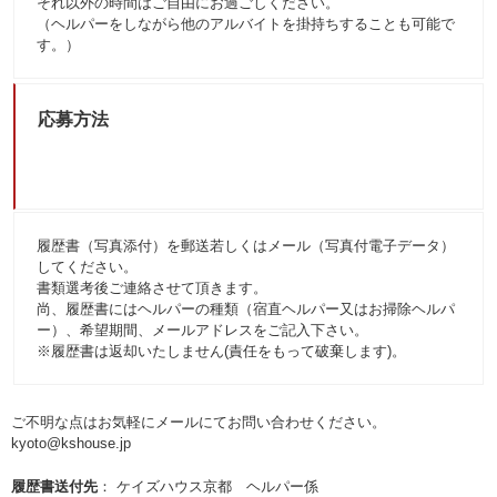
それ以外の時間はご自由にお過ごしください。
（ヘルパーをしながら他のアルバイトを掛持ちすることも可能で
す。）
応募方法
履歴書（写真添付）を郵送若しくはメール（写真付電子データ）
してください。
書類選考後ご連絡させて頂きます。
尚、履歴書にはヘルパーの種類（宿直ヘルパー又はお掃除ヘルパ
ー）、希望期間、メールアドレスをご記入下さい。
※履歴書は返却いたしません(責任をもって破棄します)。
ご不明な点はお気軽にメールにてお問い合わせください。
kyoto@kshouse.jp
履歴書送付先
： ケイズハウス京都 ヘルパー係