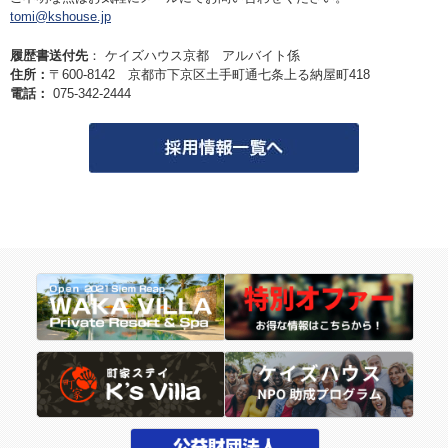
tomi@kshouse.jp
履歴書送付先
： ケイズハウス京都 アルバイト係
住所：
〒600-8142 京都市下京区土手町通七条上る納屋町418
電話：
075-342-2444