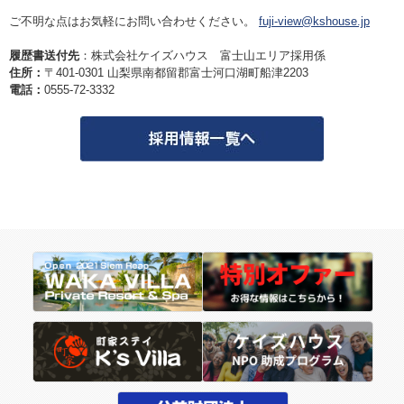
ご不明な点はお気軽にお問い合わせください。
fuji-view@kshouse.jp
履歴書送付先
：
株式会社ケイズハウス 富士山エリア
採用係
住所：
〒
401-0301
山梨県南都留郡富士河口湖町船津
2203
電話：
0555-72-3332