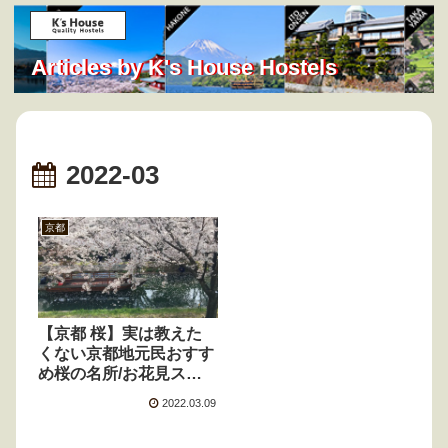
Articles by K's House Hostels
2022-03
京都
【京都 桜】実は教えた
くない京都地元民おすす
め桜の名所/お花見スポ
ット ～近隣の名所もご
2022.03.09
紹介～