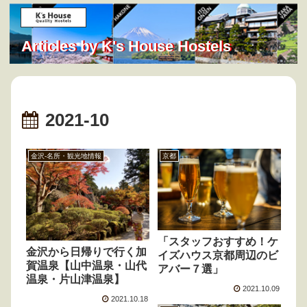
Articles by K's House Hostels
2021-10
金沢-名所・観光地情報
京都
「スタッフおすすめ！ケ
金沢から日帰りで行く加
イズハウス京都周辺のビ
賀温泉【山中温泉・山代
アバー７選」
温泉・片山津温泉】
2021.10.09
2021.10.18