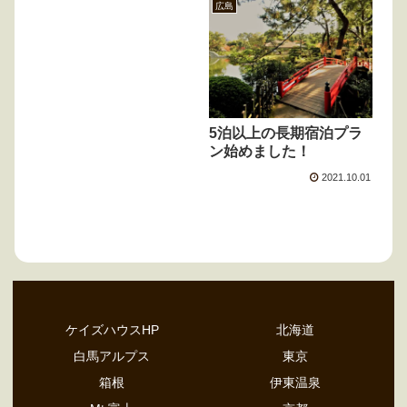
広島
5泊以上の長期宿泊プラ
ン始めました！
2021.10.01
ケイズハウスHP
北海道
白馬アルプス
東京
箱根
伊東温泉