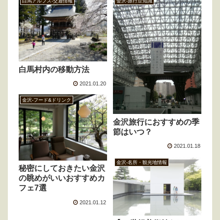
白馬アルプス-交通情報
金沢-旅行豆知識
白馬村内の移動方法
2021.01.20
金沢-フード&ドリンク
金沢旅行におすすめの季
節はいつ？
2021.01.18
金沢-名所・観光地情報
秘密にしておきたい金沢
の眺めがいいおすすめカ
フェ7選
2021.01.12