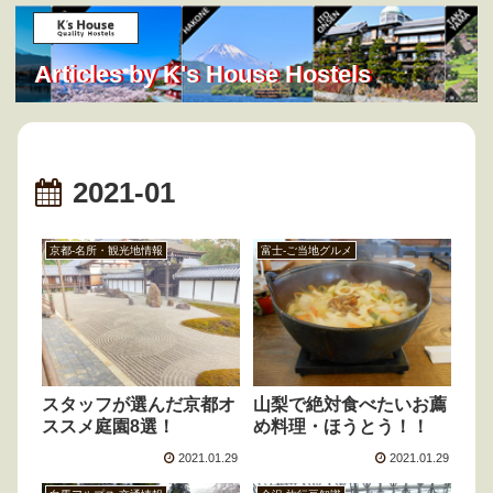
Articles by K's House Hostels
2021-01
京都-名所・観光地情報
富士-ご当地グルメ
スタッフが選んだ京都オ
山梨で絶対食べたいお薦
ススメ庭園8選！
め料理・ほうとう！！
2021.01.29
2021.01.29