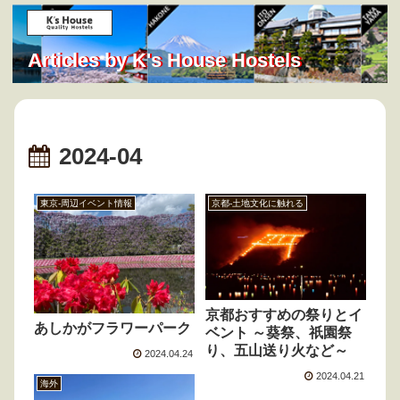
Articles by K's House Hostels
2024-04
東京-周辺イベント情報
京都-土地文化に触れる
京都おすすめの祭りとイ
あしかがフラワーパーク
ベント ～葵祭、祇園祭
り、五山送り火など～
2024.04.24
2024.04.21
海外