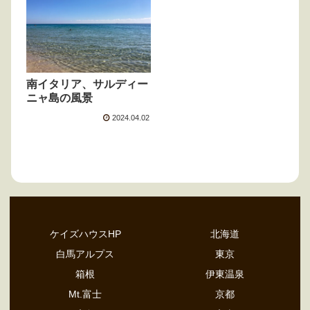
南イタリア、サルディー
ニャ島の風景
2024.04.02
ケイズハウスHP
北海道
白馬アルプス
東京
箱根
伊東温泉
Mt.富士
京都