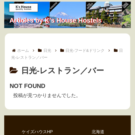
Articles by K's House Hostels
ホーム
日光
日光-フード&ドリンク
日
光-レストラン／バー
日光-レストラン／バー
NOT FOUND
投稿が見つかりませんでした。
ケイズハウスHP
北海道