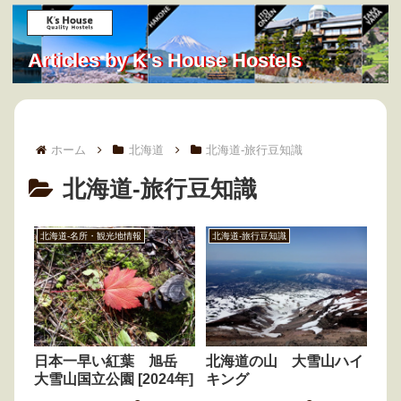
Articles by K's House Hostels
ホーム
北海道
北海道-旅行豆知識
北海道-旅行豆知識
北海道-名所・観光地情報
北海道-旅行豆知識
日本一早い紅葉 旭岳
北海道の山 大雪山ハイ
大雪山国立公園 [2024年]
キング