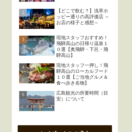
【どこで飲む？】浅草ホ
ッピー通りの高評価店 ～
お店の様子と感想～
現地スタッフおすすめ！
飛騨高山の日帰り温泉１
０選【奥飛騨・下呂・飛
騨高山】
現地スタッフ一押し！飛
騨高山のローカルフード
１０選【ご当地グルメ＆
食べ歩き名物】
広島観光の所要時間（目
安）について