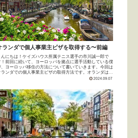
オランダで個人事業主ビザを取得する〜前編
こんにちは！ケイズハウス所属テニス選手の市川誠一郎で
す！前回に続いて、ヨーロッパを拠点に選手活動している僕
が、ヨーロッパ移住の方法について書いていきます。今回は
オランダでの個人事業主ビザの取得方法です。オランダは日
本人にとってすごく暮らしや...
2024.09.07
海外