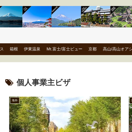
ス
箱根
伊東温泉
Mt.富士/富士ビュー
京都
高山/高山オア
個人事業主ビザ
海外