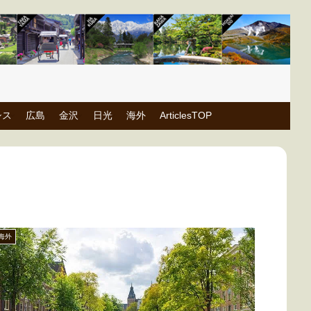
シス
広島
金沢
日光
海外
ArticlesTOP
海外