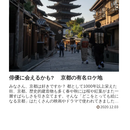
俳優に会えるかも? 京都の有名ロケ地
みなさん、京都は好きですか？ 都として1000年以上栄えた
街、京都。歴史的建造物も多く春や秋には桜や紅葉がまた一
層すばらしさを引き立てます。そんな「どこをとっても絵に
なる京都」はたくさんの映画やドラマで使われてきました。
その中から「観光地としても有名なロケ地」を紹介したいと
2020.12.03
思います。