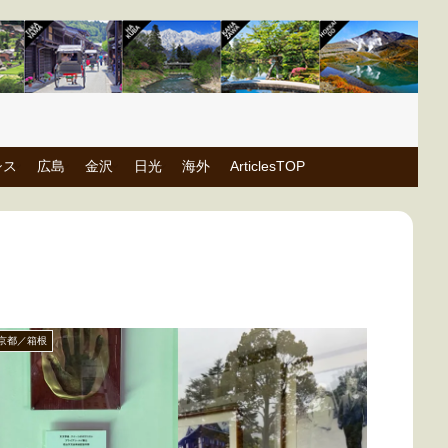
シス
広島
金沢
日光
海外
ArticlesTOP
京都／箱根