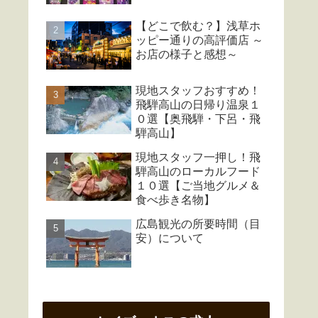
【どこで飲む？】浅草ホ
ッピー通りの高評価店 ～
お店の様子と感想～
現地スタッフおすすめ！
飛騨高山の日帰り温泉１
０選【奥飛騨・下呂・飛
騨高山】
現地スタッフ一押し！飛
騨高山のローカルフード
１０選【ご当地グルメ＆
食べ歩き名物】
広島観光の所要時間（目
安）について