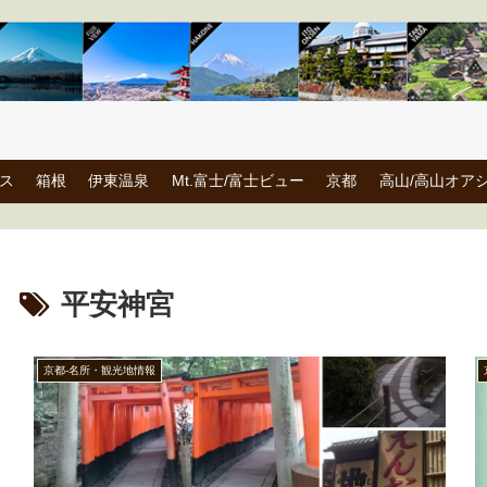
ス
箱根
伊東温泉
Mt.富士/富士ビュー
京都
高山/高山オア
平安神宮
京都-名所・観光地情報