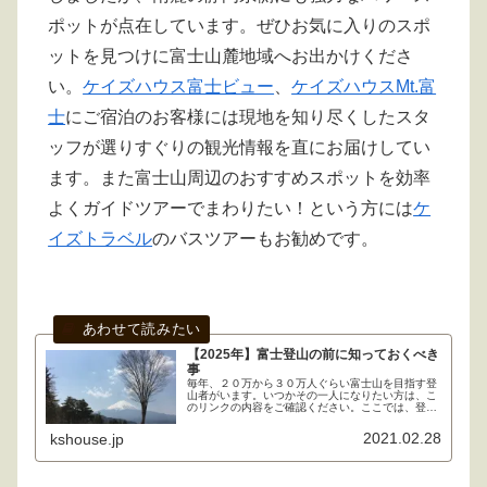
ポットが点在しています。ぜひお気に入りのスポ
ットを見つけに富士山麓地域へお出かけくださ
い。
ケイズハウス富士ビュー
、
ケイズハウスMt.富
士
にご宿泊のお客様には現地を知り尽くしたスタ
ッフが選りすぐりの観光情報を直にお届けしてい
ます。また富士山周辺のおすすめスポットを効率
よくガイドツアーでまわりたい！という方には
ケ
イズトラベル
のバスツアーもお勧めです。
【2025年】富士登山の前に知っておくべき
事
毎年、２０万から３０万人ぐらい富士山を目指す登
山者がいます。いつかその一人になりたい方は、こ
のリンクの内容をご確認ください。ここでは、登山
道・シーズン・山小屋・天気・装備・アクセス・登
頂証明書など、富士登山において必要な情報を詳し
2021.02.28
kshouse.jp
くご紹介しています。