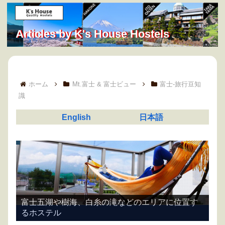
Articles by K's House Hostels
ホーム
Mt.富士 & 富士ビュー
富士-旅行豆知
識
English
日本語
>>ケイズハウスMt.富士・ご予約はこちら<<