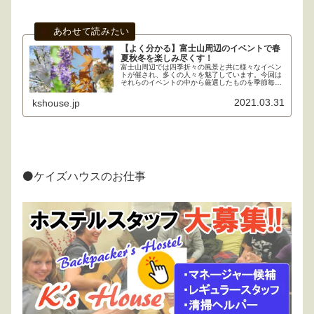
【よく分かる】富士山周辺のイベントで春
夏秋冬を楽しみ尽くす！
富士山周辺では四季折々の風景と共に様々なイベン
トが催され、多くの人々を魅了しています。今回は
それらのイベントの中から厳選したものを季節毎に
紹介しましょう。併せて、現地に住む筆者から皆さ
んへ、知っておくと役立ちそうなプチ情報もお届け
2021.03.31
kshouse.jp
します！
⚫ケイズハウスのお仕事