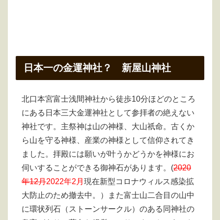
日本一の金運神社？ 新屋山神社
北口本宮富士浅間神社から徒歩10分ほどのところ
にある日本三大金運神社として参拝者の絶えない
神社です。主祭神は山の神様、大山祇命。古くか
ら山を守る神様、産業の神様として信仰されてき
ました。拝殿には願いが叶うかどうかを神様にお
伺いすることができる御神石があります。(
2020
年12月
2022年2月
現在新型コロナウィルス感染拡
大防止のため撤去中。）また富士山二合目の山中
に環状列石（ストーンサークル）のある同神社の