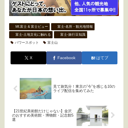
Mt.富士 & 富士ビュー
富士-名所・観光地情報
富士-土地文化に触れる
富士-旅行豆知識
パワースポット
富士山
X
Facebook
はてブ
見て旅気分！東京の”今”を感じる10の
ライブ配信を集めてみた
【21世紀美術館だけじゃない】金沢
のおすすめ美術館・博物館・記念館5
選