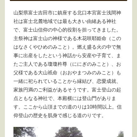
山梨県富士吉田市に鎮座する北口本宮富士浅間神
社は富士北麓地域では最も大きい由緒ある神社
で、富士山信仰の中心的役割を担ってきました。
主祭神は富士山の神様である木花咲耶姫命（この
はなさくやひめのみこと）。燃え盛る火の中で無
事に出産をしたという神話から安産や子育て、ま
たご主人である瓊瓊杵尊（ににぎのみこと）、お
父様である大山祇命（おおやまつみのみこと）も
一緒に祀られていることから縁結び、恋愛成就、
家族円満のご利益があるそうです。富士登山の起
点ともなる神社で、本殿横には登山門がありま
す。ここから山頂までの道のりは10時間以上。信
仰登山の歴史を肌身で感じる道のりです。