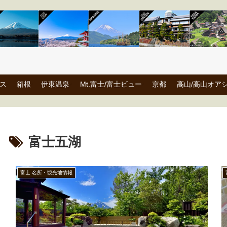
ス
箱根
伊東温泉
Mt.富士/富士ビュー
京都
高山/高山オア
富士五湖
富士-名所・観光地情報