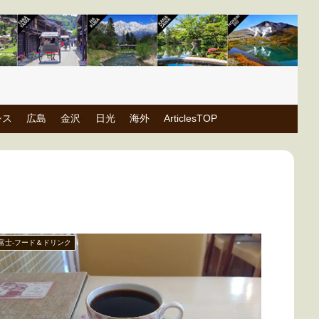
シス
広島
金沢
日光
海外
ArticlesTOP
富士-フード＆ドリンク