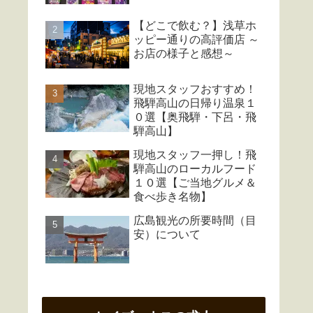
【どこで飲む？】浅草ホ
ッピー通りの高評価店 ～
お店の様子と感想～
現地スタッフおすすめ！
飛騨高山の日帰り温泉１
０選【奥飛騨・下呂・飛
騨高山】
現地スタッフ一押し！飛
騨高山のローカルフード
１０選【ご当地グルメ＆
食べ歩き名物】
広島観光の所要時間（目
安）について