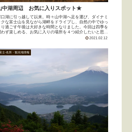
山中湖周辺 お気に入りスポット★
河口湖に引っ越して以来。時々山中湖へ足を運び、ダイナミ
ックな富士山を見ながら湖畔をドライブし、自然の中でゆっ
くり過ごす午後は大好きな時間となりました。今回は四季を
問わず楽しめる、お気に入りの場所を４つ紹介したいと思い
ます。
2021.02.12
富士-名所・観光地情報