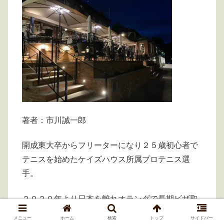
著者：市川誠一郎
開成東大卒からフリーターになり２５歳初心者で
テニスを始めたケイズハウス所属プロテニス選
手。
２０２０年より日本を離れオランダで長期ビザ取
得。
メニュー
ホーム
検索
トップ
サイドバー