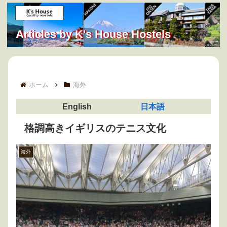
Articles by K's House Hostels
ホーム
海外
English
日本語
格調高きイギリスのテニス文化
海外