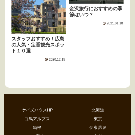
金沢旅行におすすめの季
節はいつ？
2021.01.18
スタッフおすすめ！広島
の人気・定番観光スポッ
ト１０選
2020.12.15
ケイズハウスHP
北海道
白馬アルプス
東京
箱根
伊東温泉