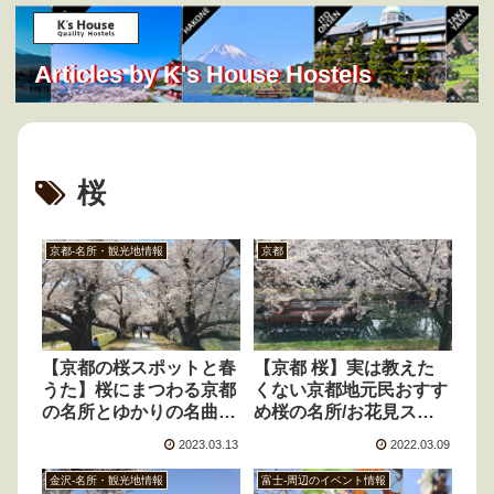
Articles by K's House Hostels
桜
京都-名所・観光地情報
京都
【京都 桜】実は教えた
【京都の桜スポットと春
くない京都地元民おすす
うた】桜にまつわる京都
め桜の名所/お花見スポ
の名所とゆかりの名曲７
ット ～近隣の名所もご
選 ～ミュージック動画
2022.03.09
2023.03.13
紹介～
入り～
金沢-名所・観光地情報
富士-周辺のイベント情報