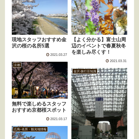
現地スタッフおすすめ金
【よく分かる】富士山周
沢の桜の名所5選
辺のイベントで春夏秋冬
を楽しみ尽くす！
2021.03.27
2021.03.31
京都
金沢-旅行豆知識
無料で楽しめるスタッフ
おすすめ京都桜スポット
2021.03.17
広島ｰ名所・観光地情報