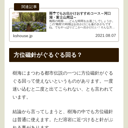
雨☂でもお出かけおすすめコース～河口
湖・富士山周辺～
梅雨の時期……どんな時間をお過ごしでしょうか。
この“梅雨”の時期はお出かけにも遠のきがちです
ね。でもやっぱりどこかへ出かけたい！そんな方々
に雨でも楽しめる富士山周辺のおすすめスポットを
自然・町・観光地・美活などのジャンル毎に、モデ
2021.08.07
kshouse.jp
ルコースにしてご紹介します。
方位磁針がぐるぐる回る？
樹海にまつわる都市伝説の一つに方位磁針がぐる
ぐる回って使えないというものがあります。一度
迷い込むと二度と出てこられない、とも言われて
います。
結論から言ってしまうと、樹海の中でも方位磁針
は普通に使えます。ただ溶岩に近づけると針がぶ
れる事があります。