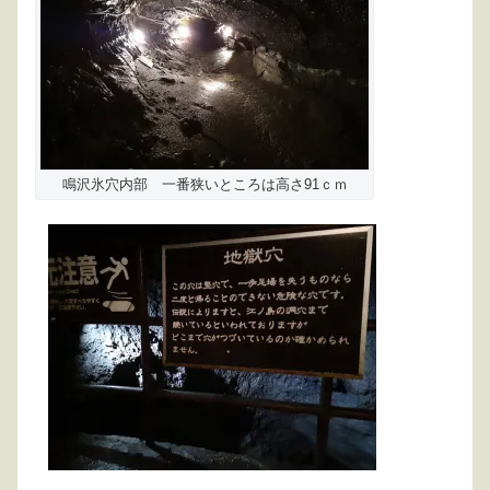
鳴沢氷穴内部 一番狭いところは高さ91ｃｍ