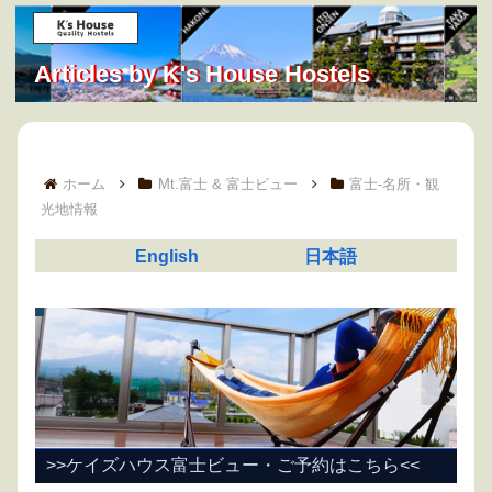
Articles by K's House Hostels
ホーム
Mt.富士 & 富士ビュー
富士-名所・観
光地情報
English
日本語
>>ケイズハウス富士ビュー・ご予約はこちら<<