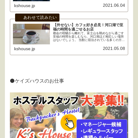
真を載せています。
2021.06.04
kshouse.jp
【外せない】カフェ好き必見！河口湖で至
福の時間を過ごせるお店
都会の喧騒から離れて、富士山を眺めながら過ごす
至福の時間を楽しむなら、河口湖ほど相応しい場所
はないでしょう。 当館に宿泊されている多くの方も
観光だけでなく、くつろぎの時間を楽しみに来てい
ます。そこで、ここでは素敵なティータイムを過ご
2021.05.08
kshouse.jp
せるオススメのお店をご紹介します。
⚫ケイズハウスのお仕事