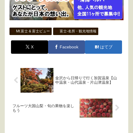
Mt.富士 & 富士ビュー
富士-名所・観光地情報
X
Facebook
はてブ
金沢から日帰りで行く加賀温泉【山
中温泉・山代温泉・片山津温泉】
フルーツ大国山梨・旬の果物を楽し
もう