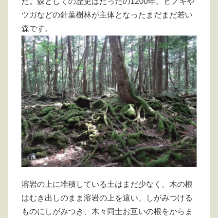
た。森としての歴史はたったの1200年。ヒノキや
ツガなどの針葉樹林が主体となったまだまだ若い
森です。
溶岩の上に堆積している土はまだ少なく、木の根
はむき出しのまま溶岩の上を這い、しがみつける
ものにしがみつき、木々同士お互いの根をからま